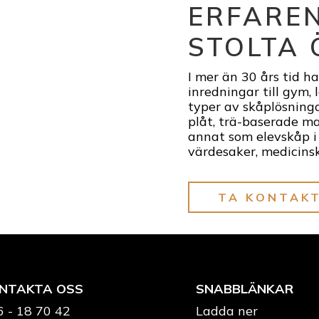
ERFARE
STOLTA 
I mer än 30 års tid h
inredningar till gym, 
typer av skåplösninga
plåt, trä-baserade m
annat som elevskåp i s
värdesaker, medicins
TA KONTAK
NTAKTA OSS
SNABBLÄNKAR
6 - 18 70 42
Ladda ner