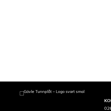
KO
02