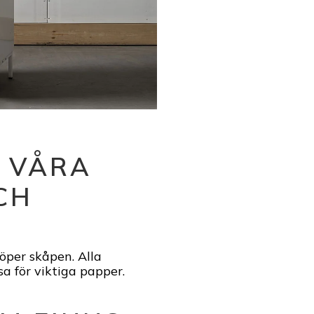
R VÅRA
CH
köper skåpen. Alla
a för viktiga papper.