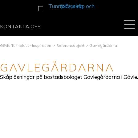
KONTAKTA OSS
>
>
>
Gävle Tunnplåt
Inspiration
Referensobjekt
Gavlegårdarna
GAVLEGÅRDARNA
Skåplösningar på bostadsbolaget Gavlegårdarna i Gävle.