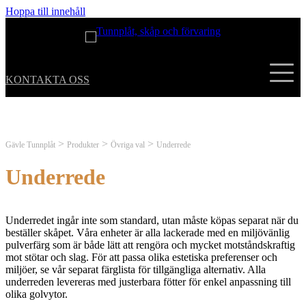
Hoppa till innehåll
KONTAKTA OSS
>
>
>
Gävle Tunnplåt
Produkter
Övriga val
Underrede
Underrede
Underredet ingår inte som standard, utan måste köpas separat när du
beställer skåpet. Våra enheter är alla lackerade med en miljövänlig
pulverfärg som är både lätt att rengöra och mycket motståndskraftig
mot stötar och slag. För att passa olika estetiska preferenser och
miljöer, se vår separat färglista för tillgängliga alternativ. Alla
underreden levereras med justerbara fötter för enkel anpassning till
olika golvytor.