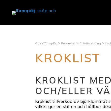
>
>
>
Gävle Tunnplåt
Produkter
Entréinredning
Krok
KROKLIST
KROKLIST ME
OCH/ELLER V
Kroklist tillverkad av björklamina
vilket ger en stilren och hållbar des