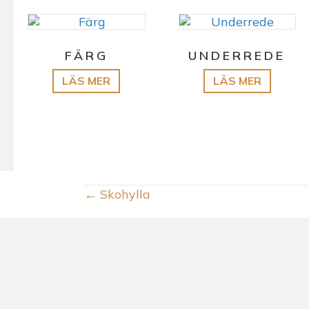
FÄRG
UNDERREDE
POSTS
← Skohylla
NAVIGATION