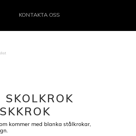
KONTAKTA OSS
list
D SKOLKROK
ÄSKKROK
t som kommer med blanka stålkrokar,
ign.