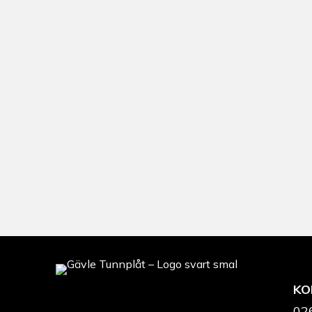
KO
02