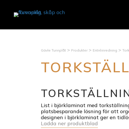
>
>
>
Gävle Tunnplåt
Produkter
Entréinredning
Tork
TORKSTÄLL
TORKSTÄLLNI
List i björklaminat med torkställnin
platsbesparande lösning för att or
designen i björklaminat ger en tidlös
Ladda ner produktblad