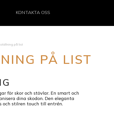
KONTAKTA OSS
ställning på list
NING PÅ LIST
NG
gar för skor och stövlar. En smart och
ganisera dina skodon. Den eleganta
 och stilren touch till entrén.