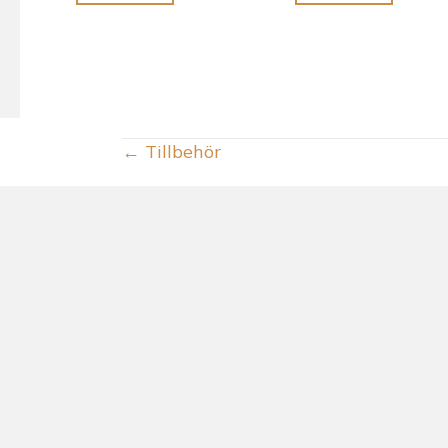
POSTS
← Tillbehör
NAVIGATION